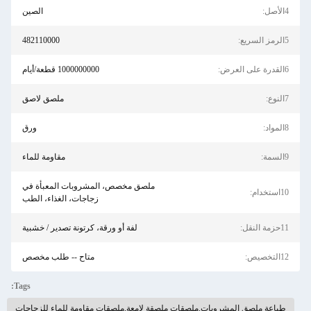
4الأصل:
الصين
5الرمز السريع:
482110000
6القدرة على العرض:
1000000000 قطعة/أيام
7النوع:
ملصق لاصق
8المواد:
ورق
9السمة:
مقاومة للماء
ملصق مخصص، المشروبات المعبأة في
10استخدام:
زجاجات، الغذاء، الطب
11حزمة النقل:
لفة أو ورقة، كرتونة تصدير / خشبية
12التخصيص:
متاح -- طلب مخصص
Tags:
طباعة ملصق المشروبات,ملصقات ملصقة لامعة,ملصقات مقاومة للماء للزجاجات