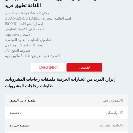
اللفافة تطبيق فريد
مكان المنشأ: قوانغتشو، الصين
اسم العلامة التجارية: GUANGZHOU LABEL
إصدار الشهادات: ISO9001
الحد الأدنى لكمية: التفاوض
الأسعار: negotiable
تفاصيل التغليف: العبوة القياسية
وقت التسليم: 15 يوم عمل
شروط الدفع: T/T
القدرة على العرض: ثلاثة -5 ملايين /يوم
تفصيل
Description
إبراز:
المزيد من الخيارات الحرفية ملصقات زجاجات المشروبات
,
طابعات زجاجات المشروبات
1النموذج رقم:
ملصق ذاتي اللصق
2المواصفات:
مخصصة
3العلامة التجارية:
تسمية جي زد