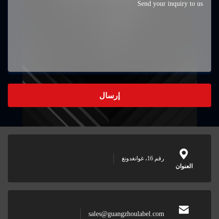
إرسال
رقم 16، غوانغدونغ
العنوان
sales@guangzhoulabel.com