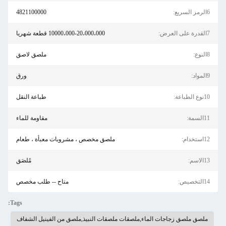
6الرمز السريع:
4821100000
7القدرة على العرض:
10000،000-20،000،000 قطعة شهريا
8النوع:
ملصق لاصق
9المواد:
ورق
10نوع الطباعة:
طباعة النقل
11السمة:
مقاومة للماء
12استخدام:
ملصق مخصص ، مشروبات معبأة ، طعام
13الاسم:
مُلصَق
14التخصيص:
متاح -- طلب مخصص
Tags:
ملصق ملصق زجاجات الماء,ملصقات ملصقات النبيذ,ملصق من الفينيل الشفاف