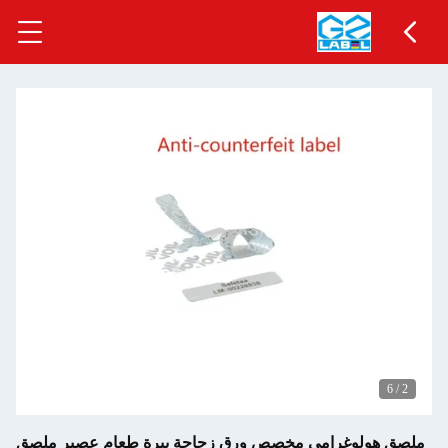
6
/
2
ملصق هولوغرامي مخصص ورق زجاجة بيرة طعام عصير ملصق