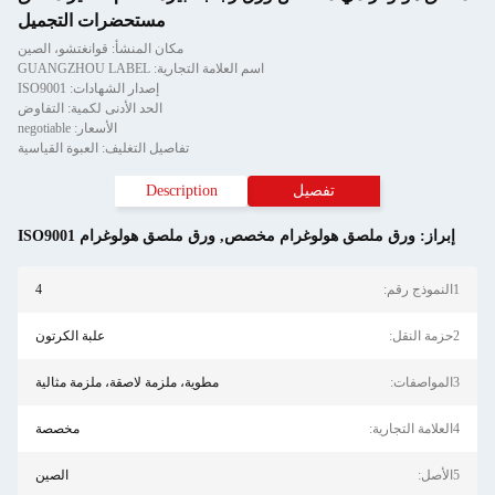
مستحضرات التجميل
مكان المنشأ: قوانغتشو، الصين
اسم العلامة التجارية: GUANGZHOU LABEL
إصدار الشهادات: ISO9001
الحد الأدنى لكمية: التفاوض
الأسعار: negotiable
تفاصيل التغليف: العبوة القياسية
تفصيل
Description
إبراز:
ورق ملصق هولوغرام مخصص
,
ورق ملصق هولوغرام ISO9001
1النموذج رقم:
4
2حزمة النقل:
علبة الكرتون
3المواصفات:
مطوية، ملزمة لاصقة، ملزمة مثالية
4العلامة التجارية:
مخصصة
5الأصل:
الصين