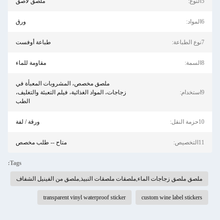
5النوع:
ملصق لاصق
6المواد:
ورق
7نوع الطباعة:
طباعة أوفست
8السمة:
مقاومة للماء
ملصق مخصص، المشروبات المعبأة في
9استخدام:
زجاجات، المواد الغذائية، فيلم التعبئة والتغليف،
الطب
10حزمة النقل:
ورقة / لفة
11التخصيص:
متاح -- طلب مخصص
Tags:
ملصق ملصق زجاجات الماء,ملصقات ملصقات النبيذ,ملصق من الفينيل الشفاف
transparent vinyl waterproof sticker
custom wine label stickers