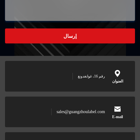
إرسال
رقم 16، غوانغدونغ
العنوان
sales@guangzhoulabel.com
E-mail