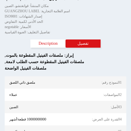
مكان المنشأ: قوانغتشو، الصين
اسم العلامة التجارية: GUANGZHOU LABEL
إصدار الشهادات: ISO9001
الحد الأدنى لكمية: التفاوض
الأسعار: negotiable
تفاصيل التغليف: العبوة القياسية
تفصيل
Description
إبراز:
ملصقات الفينيل المقطوعة بالموت
,
ملصقات الفينيل المقطوعة حسب الطلب لامعة
,
ملصقات الفينيل الواضحة
1النموذج رقم:
ملصق ذاتي اللصق
2المواصفات:
عملاء
3الأصل:
الصين
4القدرة على العرض:
10000000000 قطعة/أشهر