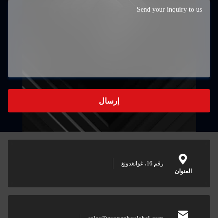
إرسال
رقم 16، غوانغدونغ
العنوان