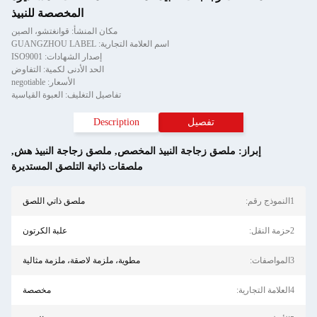
المخصصة للنبيذ
مكان المنشأ: قوانغتشو، الصين
اسم العلامة التجارية: GUANGZHOU LABEL
إصدار الشهادات: ISO9001
الحد الأدنى لكمية: التفاوض
الأسعار: negotiable
تفاصيل التغليف: العبوة القياسية
تفصيل
Description
إبراز:
ملصق زجاجة النبيذ المخصص
,
ملصق زجاجة النبيذ هش
,
ملصقات ذاتية التلصق المستديرة
1النموذج رقم:
ملصق ذاتي اللصق
2حزمة النقل:
علبة الكرتون
3المواصفات:
مطوية، ملزمة لاصقة، ملزمة مثالية
4العلامة التجارية:
مخصصة