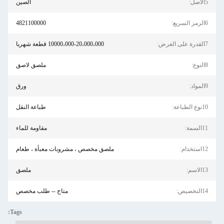
5الأصل:
الصين
6الرمز السريع:
4821100000
7القدرة على العرض:
10000،000-20،000،000 قطعة شهريا
8النوع:
ملصق لاصق
9المواد:
ورق
10نوع الطباعة:
طباعة النقل
11السمة:
مقاومة للماء
12استخدام:
ملصق مخصص ، مشروبات معبأة ، طعام
13الاسم:
ملصق
14التخصيص:
متاح -- طلب مخصص
Tags: