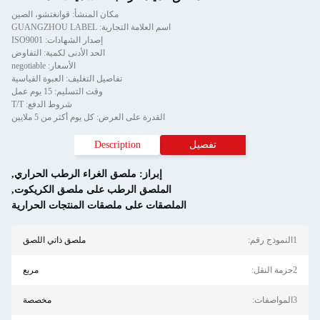
مكان المنشأ: قوانغتشو، الصين
اسم العلامة التجارية: GUANGZHOU LABEL
إصدار الشهادات: ISO9001
الحد الأدنى لكمية: التفاوض
الأسعار: negotiable
تفاصيل التغليف: العبوة القياسية
وقت التسليم: 15 يوم عمل
شروط الدفع: T/T
القدرة على العرض: كل يوم أكثر من 5 ملايين
تفصيل
Description
إبراز:
ملصق الغراء الرطب الحراري
,
الملصق الرطب على ملصق الكريكوت
,
الملصقات على ملصقات المنتجات الحرارية
1النموذج رقم:
ملصق ذاتي اللصق
2حزمة النقل:
مربع
3المواصفات:
مخصصة