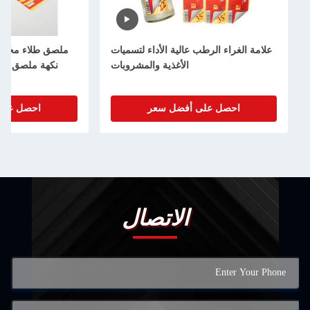
علامة الغراء الرطب عالية الأداء لتسميات
ملصق طلاء مخص
الأغذية والمشروبات
نكهة ملصق عص
احصل على أفضل سعر
احصل على
الاتصال