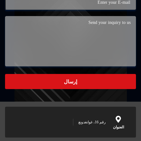
إرسال
رقم 16، غوانغدونغ
العنوان