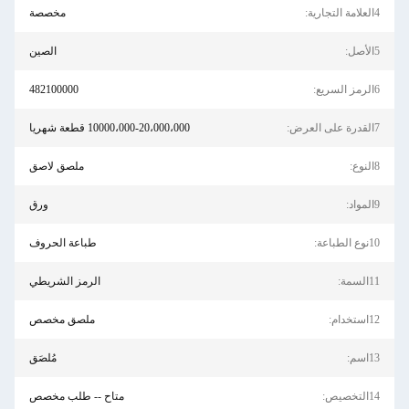
4العلامة التجارية:
مخصصة
5الأصل:
الصين
6الرمز السريع:
482100000
7القدرة على العرض:
10000،000-20،000،000 قطعة شهريا
8النوع:
ملصق لاصق
9المواد:
ورق
10نوع الطباعة:
طباعة الحروف
11السمة:
الرمز الشريطي
12استخدام:
ملصق مخصص
13اسم:
مُلصَق
14التخصيص:
متاح -- طلب مخصص